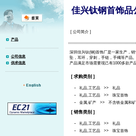
佳兴钛钢首饰品
[ 公司简介 ]
产品
深圳佳兴钛(钢)首饰厂是一家生产，
公司信息
坠，耳环，穿刺，手链，手镯等产品。
供求信息
产品满足市场需要现己有1000多款产
[ 求购类别 ]
-
>>
礼品,工艺品
礼品
-
>>
礼品,工艺品
珠宝首饰
-
>>
金属,矿产
不含铁金属和矿
[ 销售类别 ]
-
>>
礼品,工艺品
礼品
-
>>
礼品,工艺品
珠宝首饰